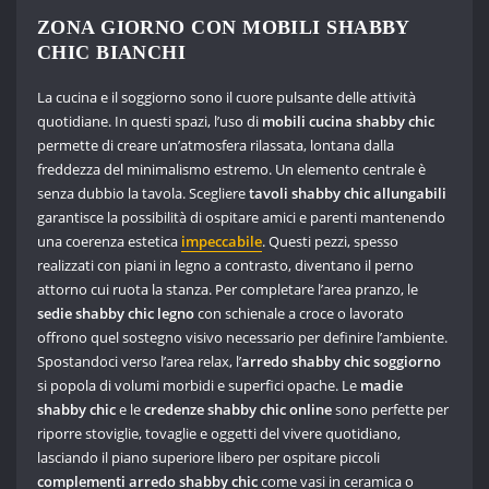
ZONA GIORNO CON MOBILI SHABBY
CHIC BIANCHI
La cucina e il soggiorno sono il cuore pulsante delle attività
quotidiane. In questi spazi, l’uso di
mobili cucina shabby chic
permette di creare un’atmosfera rilassata, lontana dalla
freddezza del minimalismo estremo. Un elemento centrale è
senza dubbio la tavola. Scegliere
tavoli shabby chic allungabili
garantisce la possibilità di ospitare amici e parenti mantenendo
una coerenza estetica
impeccabile
. Questi pezzi, spesso
realizzati con piani in legno a contrasto, diventano il perno
attorno cui ruota la stanza. Per completare l’area pranzo, le
sedie shabby chic legno
con schienale a croce o lavorato
offrono quel sostegno visivo necessario per definire l’ambiente.
Spostandoci verso l’area relax, l’
arredo shabby chic soggiorno
si popola di volumi morbidi e superfici opache. Le
madie
shabby chic
e le
credenze shabby chic online
sono perfette per
riporre stoviglie, tovaglie e oggetti del vivere quotidiano,
lasciando il piano superiore libero per ospitare piccoli
complementi arredo shabby chic
come vasi in ceramica o