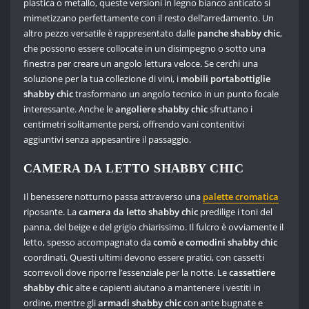
plastica o metallo, queste versioni in legno bianco anticato si
mimetizzano perfettamente con il resto dell’arredamento. Un
altro pezzo versatile è rappresentato dalle
panche shabby chic
,
che possono essere collocate in un disimpegno o sotto una
finestra per creare un angolo lettura veloce. Se cerchi una
soluzione per la tua collezione di vini, i
mobili portabottiglie
shabby chic
trasformano un angolo tecnico in un punto focale
interessante. Anche le
angoliere shabby chic
sfruttano i
centimetri solitamente persi, offrendo vani contenitivi
aggiuntivi senza appesantire il passaggio.
CAMERA DA LETTO SHABBY CHIC
Il benessere notturno passa attraverso una
palette
cromatica
riposante. La
camera da letto shabby chic
predilige i toni del
panna, del beige e del grigio chiarissimo. Il fulcro è ovviamente il
letto, spesso accompagnato da
comò e comodini shabby chic
coordinati. Questi ultimi devono essere pratici, con cassetti
scorrevoli dove riporre l’essenziale per la notte. Le
cassettiere
shabby chic
alte e capienti aiutano a mantenere i vestiti in
ordine, mentre gli
armadi shabby chic
con ante bugnate e