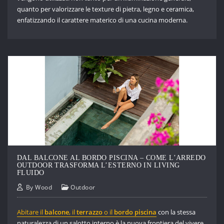
quanto per valorizzare le texture di pietra, legno e ceramica,
enfatizzando il carattere materico di una cucina moderna.
DAL BALCONE AL BORDO PISCINA – COME L’ARREDO
OUTDOOR TRASFORMA L’ESTERNO IN LIVING
FLUIDO
By
Wood
Outdoor
Abitare il
balcone
, il
terrazzo
o il
bordo
piscina
con la stessa
naturalezza di un salotto interno è la nuova frontiera del vivere