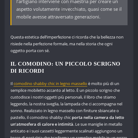
l’artigiano interviene con maestria per creare un
aspetto volutamente invecchiato, quasi come se il
mobile avesse attraversato generazioni.
Questa estetica dell’imperfezione ci ricorda che la bellezza non
risiede nella perfezione formale, ma nella storia che ogni
oggetto porta con sé.
IL COMODINO: UN PICCOLO SCRIGNO
DI RICORDI
Il
comodino shabby chic in legno massello
è molto più di un
semplice mobiletto accanto al letto. È un piccolo scrigno che
custodisce i nostri oggetti più personali, il libro che stiamo
leggendo, la nostra sveglia, la lampada che ci accompagna nel
sonno. Realizzato in legno massello con finiture sbiancate o
pastello, il comodino shabby chic
porta nella camera da letto
un’atmosfera di calore e intimità
. Le sue maniglie in metallo
anticato e i suoi cassetti leggermente scalinati aggiungono un
tocco di nostalgia che trasforma un semplice mobile in un pezzo