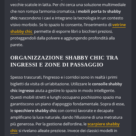
vecchie scatole in latta. Per chi cerca una soluzione multimediale
che non rompa l’armonia cromatica, i
mobili porta tv shabby
chic
nascondono i cavi e integrano la tecnologia in un contesto
visivo morbido. Se lo spazio lo consente, l’inserimento di
vetrine
shabby chic
permette di esporre libri o bicchieri preziosi,
proteggendoli dalla polvere e aggiungendo profondità alla
parete.
ORGANIZZAZIONE SHABBY CHIC TRA
INGRESSI E ZONE DI PASSAGGIO
Spesso trascurati, l’ingresso e i corridoi sono in realtà i primi
biglietti da visita di un’abitazione. Utilizzare le
consolle shabby
chic ingresso
aiuta a gestire lo spazio in modo intelligente.
Questi mobili stretti e lunghi occupano pochissimo spazio ma
garantiscono un piano d’appoggio fondamentale. Sopra di esse,
le
specchiere shabby chic
con cornici lavorate e decapate
amplificano la luce naturale, dando l’illusione di una metratura
più generosa. Per la gestione dell’ordine, le
scarpiere shabby
chic
si rivelano alleate preziose. Invece dei classici modelli in