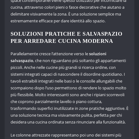
space contemporanei viene spesso utilizzato per incorniciare la
cucina, attraverso colori pieni o fasce decorative che aiutano a
delimitare visivamente la zona. È una soluzione semplice ma
estremamente efficace per dare identità allo spazio.
SOLUZIONI PRATICHE E SALVASPAZIO
PER ARREDARE CUCINA MODERNA
Parallelamente cresce l’attenzione verso le
soluzioni
salvaspazio
, che non riguardano più soltanto gli appartamenti
piccoli. Anche nelle cucine più grandi si ricerca ordine, con
sistemi integrati capaci di nascondere il disordine quotidiano. I
tavoli estraibili integrati nelle basi o le consolle allungabili che
scompaiono dopo l’uso permettono di rendere lo spazio molto
più flessibile. Molto interessanti sono anche i ripiani scorrevoli
che coprono parzialmente lavello o piano cottura,
trasformando superfici inutilizzate in zone pratiche aggiuntive. È
una soluzione tecnica ma visivamente pulita, perfetta per chi
desidera una cucina ordinata senza rinunciare alla funzionalità.
Le colonne attrezzate rappresentano poi uno dei sistemi più