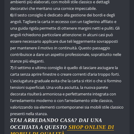
ambienti più elaborati, con mobili stile classico e dettagli
decorativi che meritano una cornice impeccabile.
6)
Il sesto consiglio è dedicato alla gestione dei bordi e degli
angoli. Tagliare la carta in eccesso con un taglierino affilato e
una guida rigida permette di ottenere margini netti e puliti. Gli
angoli richiedono particolare attenzione: in alcuni casi può
essere necessario applicare due teli leggermente sovrapposti
per mantenere il motivo in continuità. Questo passaggio
contribuisce a dare un aspetto professionale, soprattutto nelle
stanze più eleganti.
7)
Il settimo e ultimo consiglio è quello di lasciare asciugare la
carta senza aprire finestre o creare correnti d’aria troppo forti.
L’asciugatura graduale evita che la carta si ritiri o che si formino
tensioni superficiali. Una volta asciutta, la nuova parete
decorata risulterà armoniosa e perfettamente integrata con
l’arredamento moderno o con l’arredamento stile classico,
valorizzando sia elementi contemporanei sia mobili stile classico
presenti nella stanza.
STAI ARREDANDO CASA? DAI UNA
OCCHIATA A QUESTO
SHOP ONLINE DI