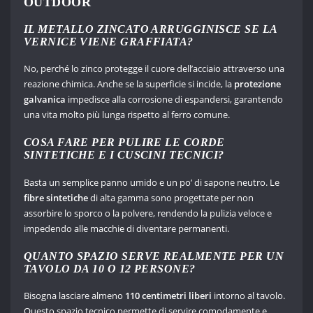
OUTDOOR
IL METALLO ZINCATO ARRUGGINISCE SE LA
VERNICE VIENE GRAFFIATA?
No, perché lo zinco protegge il cuore dell’acciaio attraverso una
reazione chimica. Anche se la superficie si incide, la
protezione
galvanica
impedisce alla corrosione di espandersi, garantendo
una vita molto più lunga rispetto al ferro comune.
COSA FARE PER PULIRE LE CORDE
SINTETICHE E I CUSCINI TECNICI?
Basta un semplice panno umido e un po’ di sapone neutro. Le
fibre sintetiche
di alta gamma sono progettate per non
assorbire lo sporco o la polvere, rendendo la pulizia veloce e
impedendo alle macchie di diventare permanenti.
QUANTO SPAZIO SERVE REALMENTE PER UN
TAVOLO DA 10 O 12 PERSONE?
Bisogna lasciare almeno
110 centimetri liberi
intorno al tavolo.
Questo spazio tecnico permette di servire comodamente e