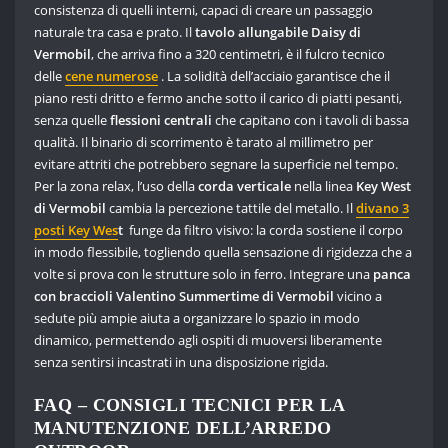
consistenza di quelli interni, capaci di creare un passaggio
naturale tra casa e prato. Il
tavolo allungabile Daisy di
Vermobil
, che arriva fino a 320 centimetri, è il fulcro tecnico
delle
cene numerose
. La solidità dell’acciaio garantisce che il
piano resti dritto e fermo anche sotto il carico di piatti pesanti,
senza quelle
flessioni centrali
che capitano con i tavoli di bassa
qualità. Il binario di scorrimento è tarato al millimetro per
evitare attriti che potrebbero segnare la superficie nel tempo.
Per la zona relax, l’uso della
corda verticale
nella linea
Key West
di Vermobil
cambia la percezione tattile del metallo. Il
divano 3
posti Key Wes
t
funge da filtro visivo: la corda sostiene il corpo
in modo flessibile, togliendo quella sensazione di rigidezza che a
volte si prova con le strutture solo in ferro. Integrare una
panca
con braccioli Valentino Summertime di Vermobil
vicino a
sedute più ampie aiuta a organizzare lo spazio in modo
dinamico, permettendo agli ospiti di muoversi liberamente
senza sentirsi incastrati in una disposizione rigida.
FAQ – CONSIGLI TECNICI PER LA
MANUTENZIONE DELL’ARREDO