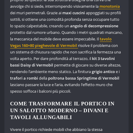
avvolge chi si siede, interrompendo visivamente la
monotonia
dei muri perimetrali. Grazie ai
maxi cuscini
appoggiati su profili
sottili, si ottiene una comodità profonda senza occupare tutto
lo spazio calpestabile, creando un
angolo di decompressione
protetto dal rumore urbano. Quando i metri quadrati mancano,
la meccanica del mobile deve essere impeccabile. Il
tavolo
Vegas 160×80 pieghevole di Vermobil
risolve il problema con
un sistema di chiusura rapido che non sacrifica la fermezza una
volta aperto. Per dare profondità al terrazzo, il
kit 3 tavolini
bassi Daisy di Vermobil
permette di giocare su diverse altezze,
rendendo l’ambiente meno statico. La finitura
grigio antico
e i
trafori a rombi
della
poltrona bassa Springtime di Vermobil
lasciano passare la luce e l’aria, evitando l’effetto muro che
spesso soffoca i balconi più piccoli.
COME TRASFORMARE IL PORTICO IN
UN SALOTTO MODERNO – DIVANI E
TAVOLI ALLUNGABILI
Vivere il portico richiede mobili che abbiano la stessa