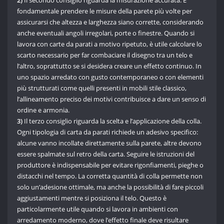
2)
Il secondo consiglio riguarda la misurazione accurata. È
fondamentale prendere le misure della parete più volte per
assicurarsi che altezza e larghezza siano corrette, considerando
anche eventuali angoli irregolari, porte o finestre. Quando si
lavora con carte da parati a motivo ripetuto, è utile calcolare lo
scarto necessario per far combaciare il disegno tra un telo e
l’altro, soprattutto se si desidera creare un effetto continuo. In
uno spazio arredato con gusto contemporaneo o con elementi
più strutturati come quelli presenti in mobili stile classico,
l’allineamento preciso dei motivi contribuisce a dare un senso di
ordine e armonia.
3)
Il terzo consiglio riguarda la scelta e l’applicazione della colla.
Ogni tipologia di carta da parati richiede un adesivo specifico:
alcune vanno incollate direttamente sulla parete, altre devono
essere spalmate sul retro della carta. Seguire le istruzioni del
produttore è indispensabile per evitare rigonfiamenti, pieghe o
distacchi nel tempo. La corretta quantità di colla permette non
solo un’adesione ottimale, ma anche la possibilità di fare piccoli
aggiustamenti mentre si posiziona il telo. Questo è
particolarmente utile quando si lavora in ambienti con
arredamento moderno, dove l’effetto finale deve risultare