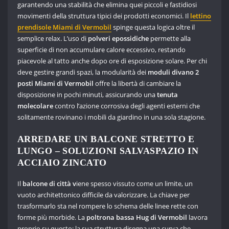
garantendo una stabilità che elimina quei piccoli e fastidiosi
movimenti della struttura tipici dei prodotti economici. Il
lettino
prendisole Miami di Vermobil
spinge questa logica oltre il
semplice relax. L’uso di
polveri epossidiche
permette alla
superficie di non accumulare calore eccessivo, restando
piacevole al tatto anche dopo ore di esposizione solare. Per chi
deve gestire grandi spazi, la modularità dei
moduli divano 2
posti Miami di Vermobil
offre la libertà di cambiare la
disposizione in pochi minuti, assicurando una
tenuta
molecolare
contro l’azione corrosiva degli agenti esterni che
solitamente rovinano i mobili da giardino in una sola stagione.
ARREDARE UN BALCONE STRETTO E
LUNGO – SOLUZIONI SALVASPAZIO IN
ACCIAIO ZINCATO
Il
balcone di città v
iene spesso vissuto come un limite, un
vuoto architettonico difficile da valorizzare. La chiave per
trasformarlo sta nel rompere lo schema delle linee rette con
forme più morbide. La
poltrona bassa Hug di Vermobil
lavora
proprio su questo: la sua struttura disegna una curva che