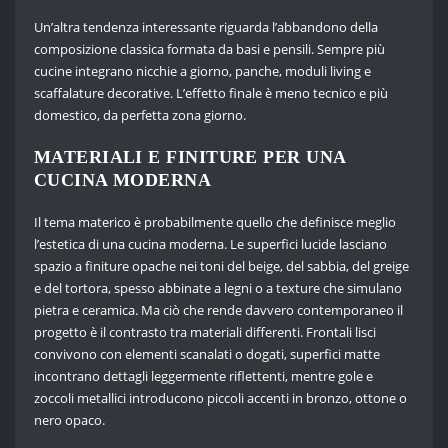
Un’altra tendenza interessante riguarda l’abbandono della
composizione classica formata da basi e pensili. Sempre più
cucine integrano nicchie a giorno, panche, moduli living e
scaffalature decorative. L’effetto finale è meno tecnico e più
domestico, da perfetta zona giorno.
MATERIALI E FINITURE PER UNA
CUCINA MODERNA
Il tema materico è probabilmente quello che definisce meglio
l’estetica di una cucina moderna. Le superfici lucide lasciano
spazio a finiture opache nei toni del beige, del sabbia, del greige
e del tortora, spesso abbinate a legni o a texture che simulano
pietra e ceramica. Ma ciò che rende davvero contemporaneo il
progetto è il contrasto tra materiali differenti. Frontali lisci
convivono con elementi scanalati o dogati, superfici matte
incontrano dettagli leggermente riflettenti, mentre gole e
zoccoli metallici introducono piccoli accenti in bronzo, ottone o
nero opaco.