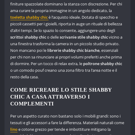
finiture spazzolate dominano la stanza con discrezione. Per chi
ama curare la propria immagine in un angolo dedicato, la
toeletta shabby chic
è l’acquisto ideale. Dotata di specchio e
piccoli cassetti per i gioielli, riporta in auge un rituale di bellezza
d’altri tempi. Se lo spazio lo consente, aggiungere uno degli
scrittoi shabby chic
o delle
scrivanie stile shabby chic
vicino a
una finestra trasforma la camera in un piccolo studio privato.
Non mancano poi le
librerie shabby chic bianche
, essenziali
per chi non sa rinunciare ai propri volumi preferiti anche prima
di dormire. Per un tocco di relax extra, le
poltrone shabby chic
o un comodo pouf creano una zona filtro tra l’area notte e il
resto della casa.
COME RICREARE LO STILE SHABBY
CHIC A CASA ATTRAVERSO I
COMPLEMENTI
Per un aspetto curato non bastano solo i mobili grandi: sono i
tessuti e gli accessori a fare la differenza. Materiali naturali come
lino
e cotone grezzo per tende e imbottiture mitigano la