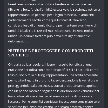
finestre esposte a sud o utilizza tende e schermature per
filtrare la luce
. Anche l’umidità eccessiva o la secchezza estrema
rappresentano un pericolo per il legno massello. In ambienti
particolarmente secchi, come quelli riscaldati d’inverno,
considera l’uso di un umidificatore per mantenere un livello di
umidità ideale tra il 40% e il 60%. Al contrario, in zone molto
umide, un deumidificatore può prevenire rigonfiamenti e
deformazioni.
NUTRIRE E PROTEGGERE CON PRODOTTI
SPECIFICI
Oltre alla pulizia regolare, il legno massello beneficia di una
nutrizione periodica con prodotti specifici. Gli oli naturali, come
l’olio di lino o l’olio di tung, rappresentano una scelta eccellente
per nutrire il legno in profondità, evidenziandone la venatura e
proteggendolo dalla secchezza. Questi prodotti vanno applicati
con un panno morbido seguendo le direzioni delle venature del
legno e lasciati assorbire per alcune ore prima di rimuovere
l’eccesso. Per le superfici verniciate, invece, sono consigliate cere
specifiche per legno che creano uno strato protettivo senza