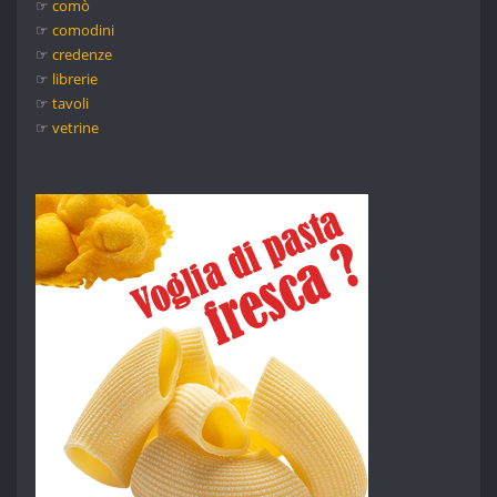
☞
comò
☞
comodini
☞
credenze
☞
librerie
☞
tavoli
☞
vetrine